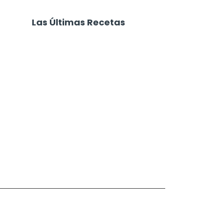
Las Últimas Recetas
Focaccia 4 Quesos
Carne Desmechada
Calabaza al Horno con Queso
Salchichas Envueltas