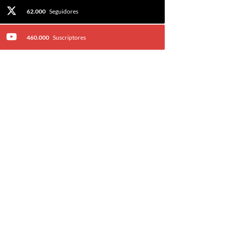
62.000
Seguidores
460.000
Suscriptores