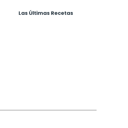
Las Últimas Recetas
Focaccia 4 Quesos
Carne Desmechada
Calabaza al Horno con Queso
Salchichas Envueltas