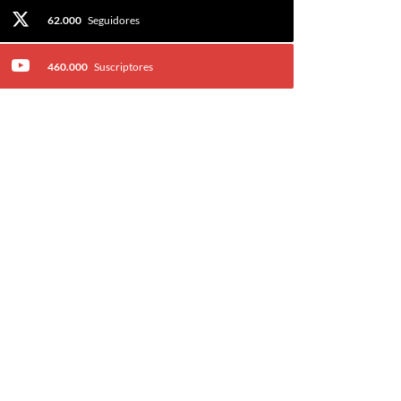
62.000
Seguidores
460.000
Suscriptores