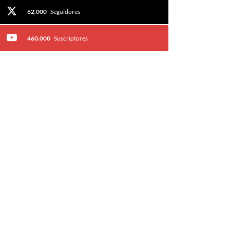
62.000
Seguidores
460.000
Suscriptores