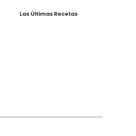
Las Últimas Recetas
Focaccia 4 Quesos
Carne Desmechada
Calabaza al Horno con Queso
Salchichas Envueltas