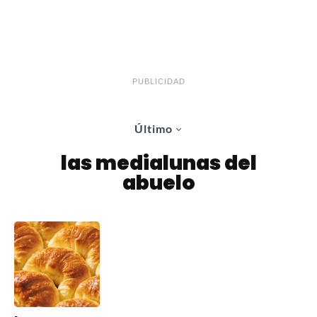
PUBLICIDAD
Último
las medialunas del
abuelo