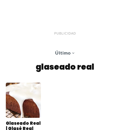
PUBLICIDAD
Último
glaseado real
Glaseado Real
| Glasé Real