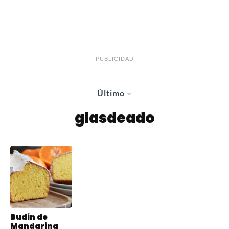
PUBLICIDAD
Último
glasdeado
Budín de
Mandarina