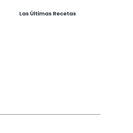
Las Últimas Recetas
Focaccia 4 Quesos
Carne Desmechada
Calabaza al Horno con Queso
Salchichas Envueltas