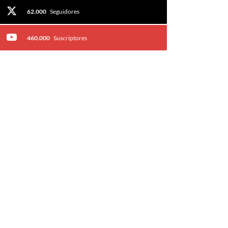
62.000
Seguidores
460.000
Suscriptores