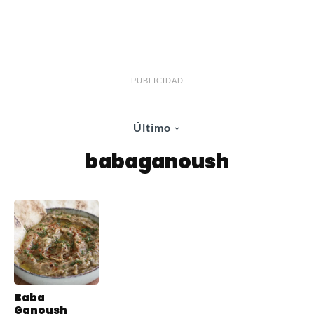
PUBLICIDAD
Último
babaganoush
Baba
Ganoush