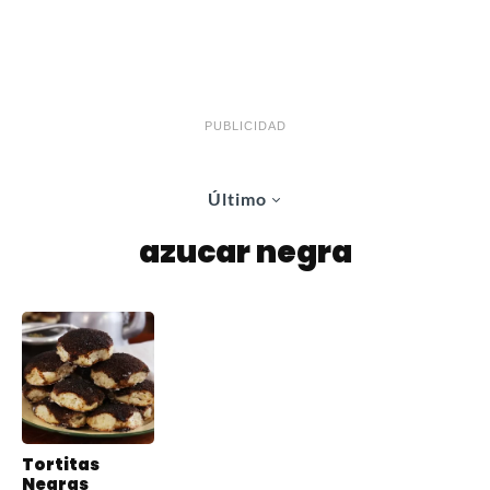
PUBLICIDAD
Último
azucar negra
Tortitas
Negras