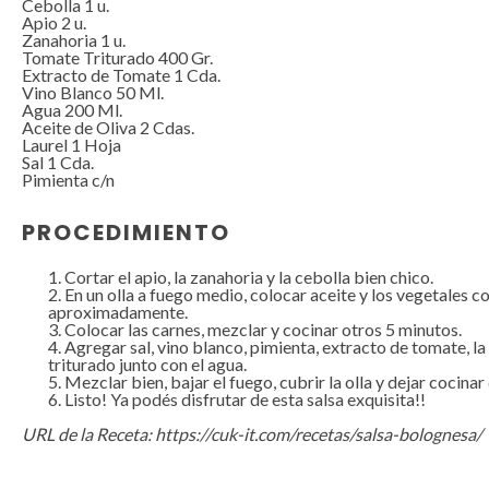
Cebolla
1
u.
Apio
2
u.
Zanahoria
1
u.
Tomate Triturado
400
Gr.
Extracto de Tomate 1 Cda.
Vino Blanco
50
Ml.
Agua
200
Ml.
Aceite de Oliva 2 Cdas.
Laurel
1
Hoja
Sal
1
Cda.
Pimienta c/n
PROCEDIMIENTO
Cortar el apio, la zanahoria y la cebolla bien chico.
En un olla a fuego medio, colocar aceite y los vegetales 
aproximadamente.
Colocar las carnes, mezclar y cocinar otros 5 minutos.
Agregar sal, vino blanco, pimienta, extracto de tomate, la 
triturado junto con el agua.
Mezclar bien, bajar el fuego, cubrir la olla y dejar cocinar
Listo! Ya podés disfrutar de esta salsa exquisita!!
URL de la Receta
:
https://cuk-it.com/recetas/salsa-bolognesa/