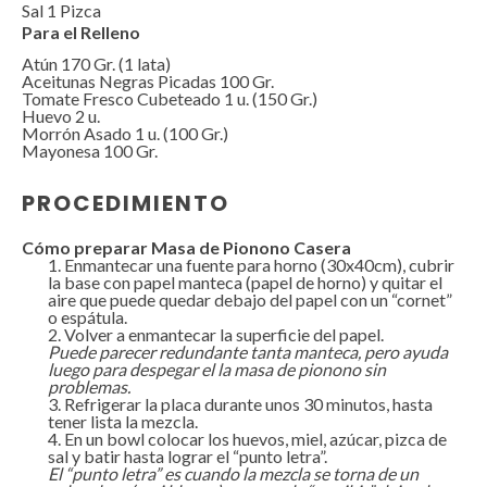
Sal
1
Pizca
Para el Relleno
Atún 170 Gr. (1 lata)
Aceitunas Negras Picadas 100 Gr.
Tomate Fresco Cubeteado 1 u. (150 Gr.)
Huevo
2
u.
Morrón Asado 1 u. (100 Gr.)
Mayonesa
100
Gr.
PROCEDIMIENTO
Cómo preparar Masa de Pionono Casera
Enmantecar una fuente para horno (30x40cm), cubrir
la base con papel manteca (papel de horno) y quitar el
aire que puede quedar debajo del papel con un “cornet”
o espátula.
Volver a enmantecar la superficie del papel.
Puede parecer redundante tanta manteca, pero ayuda
luego para despegar el la masa de pionono sin
problemas.
Refrigerar la placa durante unos 30 minutos, hasta
tener lista la mezcla.
En un bowl colocar los huevos, miel, azúcar, pizca de
sal y batir hasta lograr el “punto letra”.
El “punto letra” es cuando la mezcla se torna de un