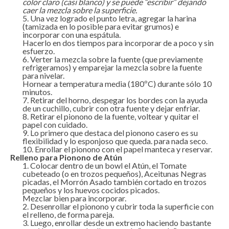
color claro (casi blanco) y se puede “escribir” dejando
caer la mezcla sobre la superficie.
Una vez logrado el punto letra, agregar la harina
(tamizada en lo posible para evitar grumos) e
incorporar con una espátula.
Hacerlo en dos tiempos para incorporar de a poco y sin
esfuerzo.
Verter la mezcla sobre la fuente (que previamente
refrigeramos) y emparejar la mezcla sobre la fuente
para nivelar.
Hornear a temperatura media (180ºC) durante sólo 10
minutos.
Retirar del horno, despegar los bordes con la ayuda
de un cuchillo, cubrir con otra fuente y dejar enfriar.
Retirar el pionono de la fuente, voltear y quitar el
papel con cuidado.
Lo primero que destaca del pionono casero es su
flexibilidad y lo esponjoso que queda. para nada seco.
Enrollar el pionono con el papel manteca y reservar.
Relleno para Pionono de Atún
Colocar dentro de un bowl el Atún, el Tomate
cubeteado (o en trozos pequeños), Aceitunas Negras
picadas, el Morrón Asado también cortado en trozos
pequeños y los huevos cocidos picados.
Mezclar bien para incorporar.
Desenrollar el pionono y cubrir toda la superficie con
el relleno, de forma pareja.
Luego, enrollar desde un extremo haciendo bastante