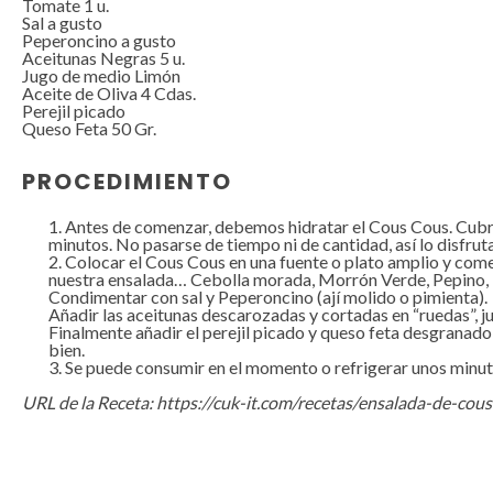
Tomate
1
u.
Sal a gusto
Peperoncino a gusto
Aceitunas Negras
5
u.
Jugo de medio Limón
Aceite de Oliva 4 Cdas.
Perejil picado
Queso Feta
50
Gr.
PROCEDIMIENTO
Antes de comenzar, debemos hidratar el Cous Cous. Cubri
minutos. No pasarse de tiempo ni de cantidad, así lo disfru
Colocar el Cous Cous en una fuente o plato amplio y come
nuestra ensalada… Cebolla morada, Morrón Verde, Pepino,
Condimentar con sal y Peperoncino (ají molido o pimienta).
Añadir las aceitunas descarozadas y cortadas en “ruedas”, jun
Finalmente añadir el perejil picado y queso feta desgranado
bien.
Se puede consumir en el momento o refrigerar unos minuto
URL de la Receta
:
https://cuk-it.com/recetas/ensalada-de-cou