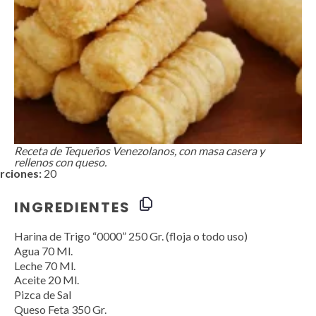
Receta de Tequeños Venezolanos, con masa casera y
rellenos con queso.
rciones:
20
INGREDIENTES
Harina de Trigo “0000” 250 Gr. (floja o todo uso)
Agua
70
Ml.
Leche
70
Ml.
Aceite
20
Ml.
Pizca de Sal
Queso Feta
350
Gr.