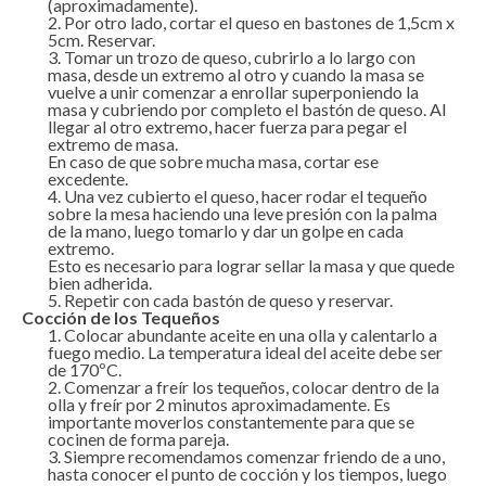
(aproximadamente).
Por otro lado, cortar el queso en bastones de 1,5cm x
5cm. Reservar.
Tomar un trozo de queso, cubrirlo a lo largo con
masa, desde un extremo al otro y cuando la masa se
vuelve a unir comenzar a enrollar superponiendo la
masa y cubriendo por completo el bastón de queso. Al
llegar al otro extremo, hacer fuerza para pegar el
extremo de masa.
En caso de que sobre mucha masa, cortar ese
excedente.
Una vez cubierto el queso, hacer rodar el tequeño
sobre la mesa haciendo una leve presión con la palma
de la mano, luego tomarlo y dar un golpe en cada
extremo.
Esto es necesario para lograr sellar la masa y que quede
bien adherida.
Repetir con cada bastón de queso y reservar.
Cocción de los Tequeños
Colocar abundante aceite en una olla y calentarlo a
fuego medio. La temperatura ideal del aceite debe ser
de 170ºC.
Comenzar a freír los tequeños, colocar dentro de la
olla y freír por 2 minutos aproximadamente. Es
importante moverlos constantemente para que se
cocinen de forma pareja.
Siempre recomendamos comenzar friendo de a uno,
hasta conocer el punto de cocción y los tiempos, luego