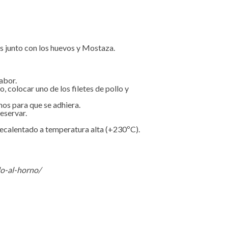
os junto con los huevos y Mostaza.
abor.
o, colocar uno de los filetes de pollo y
nos para que se adhiera.
eservar.
recalentado a temperatura alta (+230ºC).
lo-al-horno/