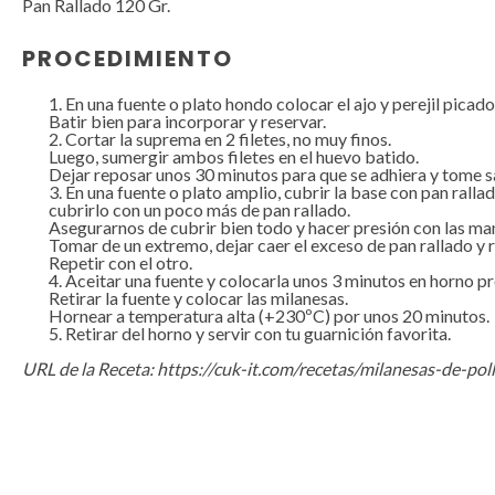
Pan Rallado
120
Gr.
PROCEDIMIENTO
En una fuente o plato hondo colocar el ajo y perejil picad
Batir bien para incorporar y reservar.
Cortar la suprema en 2 filetes, no muy finos.
Luego, sumergir ambos filetes en el huevo batido.
Dejar reposar unos 30 minutos para que se adhiera y tome s
En una fuente o plato amplio, cubrir la base con pan rallad
cubrirlo con un poco más de pan rallado.
Asegurarnos de cubrir bien todo y hacer presión con las ma
Tomar de un extremo, dejar caer el exceso de pan rallado y r
Repetir con el otro.
Aceitar una fuente y colocarla unos 3 minutos en horno p
Retirar la fuente y colocar las milanesas.
Hornear a temperatura alta (+230ºC) por unos 20 minutos.
Retirar del horno y servir con tu guarnición favorita.
URL de la Receta
:
https://cuk-it.com/recetas/milanesas-de-pol