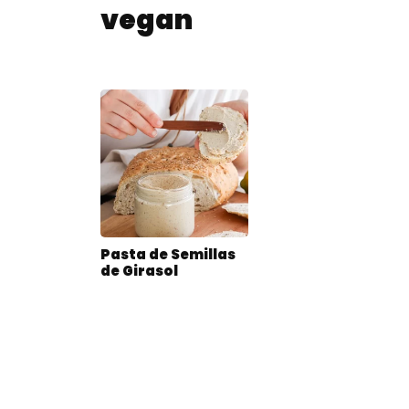
vegan
Pasta de Semillas
de Girasol