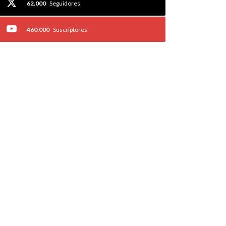
62.000
Seguidores
460.000
Suscriptores