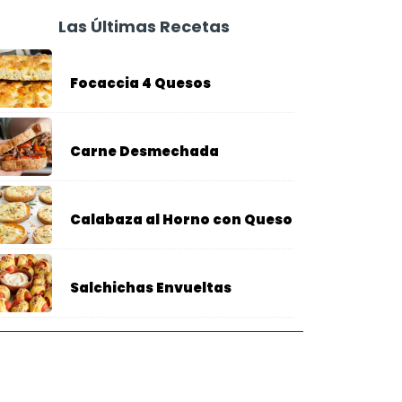
Las Últimas Recetas
Focaccia 4 Quesos
Carne Desmechada
Calabaza al Horno con Queso
Salchichas Envueltas