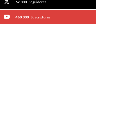
62.000
Seguidores
460.000
Suscriptores