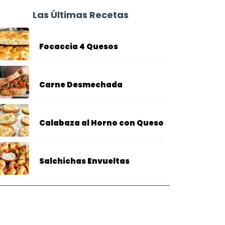
Las Últimas Recetas
Focaccia 4 Quesos
Carne Desmechada
Calabaza al Horno con Queso
Salchichas Envueltas