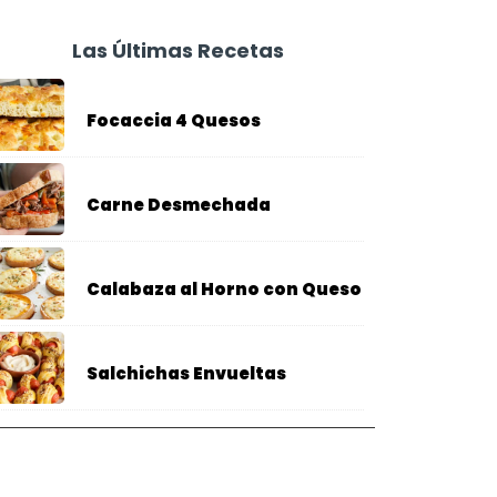
Las Últimas Recetas
Focaccia 4 Quesos
Carne Desmechada
Calabaza al Horno con Queso
Salchichas Envueltas