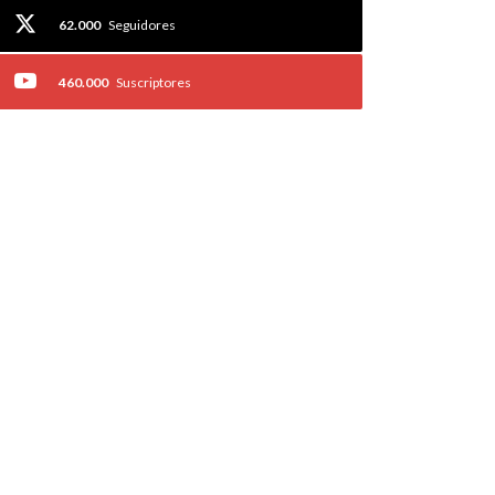
62.000
Seguidores
460.000
Suscriptores