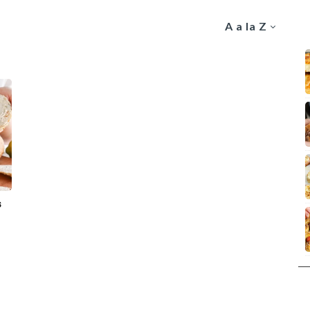
A a la Z
s