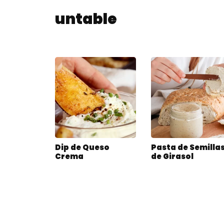
untable
Dip de Queso
Pasta de Semilla
Crema
de Girasol