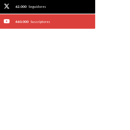
62.000
Seguidores
460.000
Suscriptores