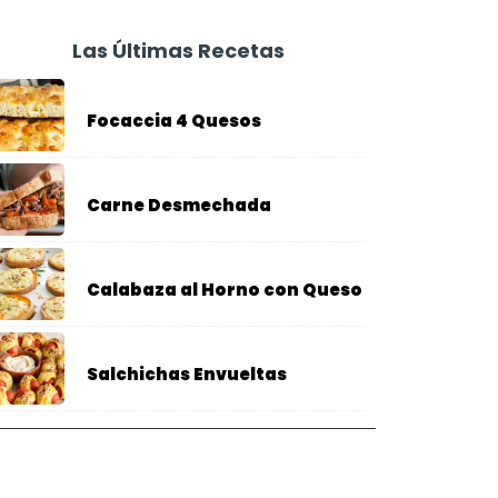
Las Últimas Recetas
Focaccia 4 Quesos
Carne Desmechada
Calabaza al Horno con Queso
Salchichas Envueltas