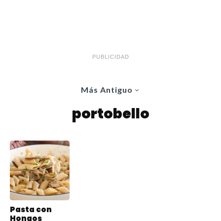
PUBLICIDAD
Más Antiguo
portobello
Pasta con
Hongos