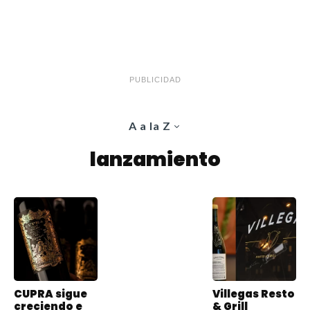
PUBLICIDAD
A a la Z
lanzamiento
CUPRA sigue
Villegas Resto
creciendo e
& Grill