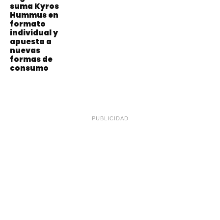
suma Kyros
Hummus en
formato
individual y
apuesta a
nuevas
formas de
consumo
PUBLICIDAD