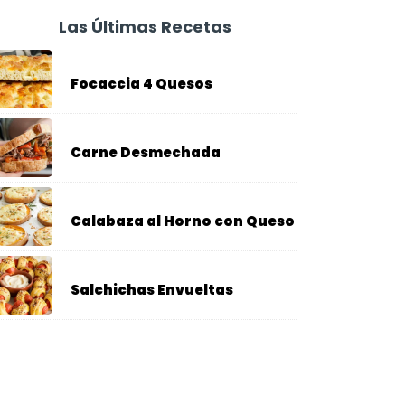
Las Últimas Recetas
Focaccia 4 Quesos
Carne Desmechada
Calabaza al Horno con Queso
Salchichas Envueltas