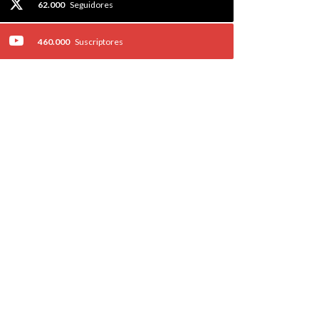
62.000
Seguidores
460.000
Suscriptores