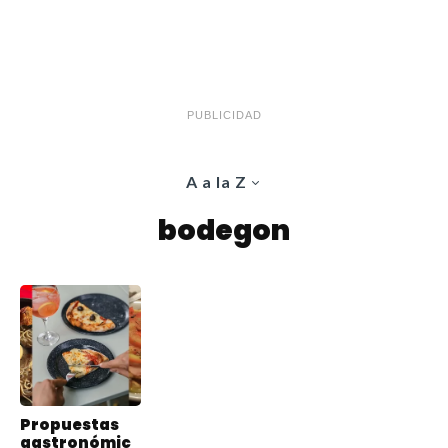
PUBLICIDAD
A a la Z
bodegon
Propuestas
gastronómic