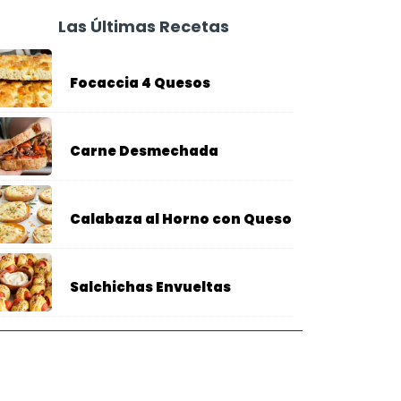
Las Últimas Recetas
Focaccia 4 Quesos
Carne Desmechada
Calabaza al Horno con Queso
Salchichas Envueltas