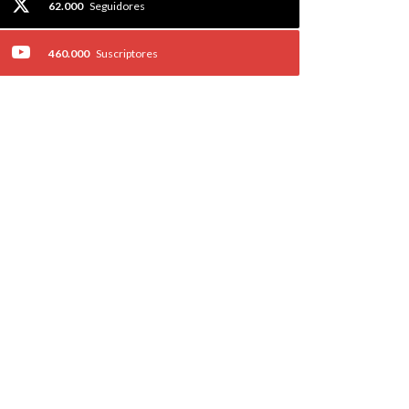
62.000
Seguidores
460.000
Suscriptores