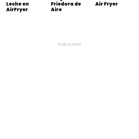
Leche en
Friedora de
Air Fryer
AirFryer
Aire
PUBLICIDAD